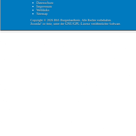
Datenschutz
Impressum
Weblinks
Sitemap
Copyright © 2026 BbS Burgenlandkreis. Alle Rechte vorbehalten.
Joomla!
GNU/GPL-Lizenz
ist freie, unter der
veröffentlichte Software.