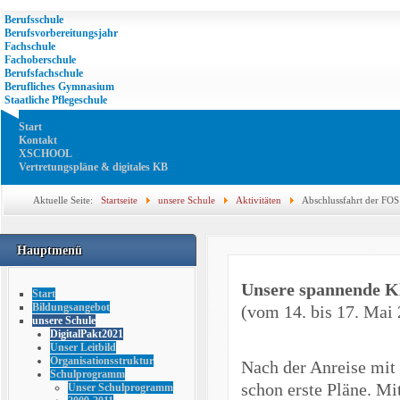
Berufsschule
Berufsvorbereitungsjahr
Fachschule
Fachoberschule
Berufsfachschule
Berufliches Gymnasium
Staatliche Pflegeschule
Start
Kontakt
XSCHOOL
Vertretungspläne & digitales KB
Aktuelle Seite:
Startseite
unsere Schule
Aktivitäten
Abschlussfahrt der FOS
Hauptmenü
Unsere spannende K
Start
Bildungsangebot
(vom 14. bis 17. Mai
unsere Schule
DigitalPakt2021
Unser Leitbild
Organisationsstruktur
Nach der Anreise mi
Schulprogramm
schon erste Pläne. Mi
Unser Schulprogramm