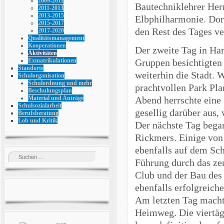
2009-2011
Bautechniklehrer Her
2011-2013
2013-2015
Elbphilharmonie. Dor
2015-2017
den Rest des Tages ver
2017-2020
Qualitätsmanagement
Kooperationen
Der zweite Tag in Ha
Aktivitäten
Gruppen besichtigten
Exmatrikulationen
Standorte
weiterhin die Stadt. 
Schulorganisation
Schulordnung und mehr
prachtvollen Park Pla
Beschulungsplan
Abend herrschte eine 
Material und Anträge
Schulsozialarbeit
gesellig darüber aus,
Berufsberatung
Lob und Kritik
Der nächste Tag beg
Rickmers. Einige von
ebenfalls auf dem Sch
Führung durch das zen
Club und der Bau des 
ebenfalls erfolgreich
Am letzten Tag macht
Heimweg. Die viertäg