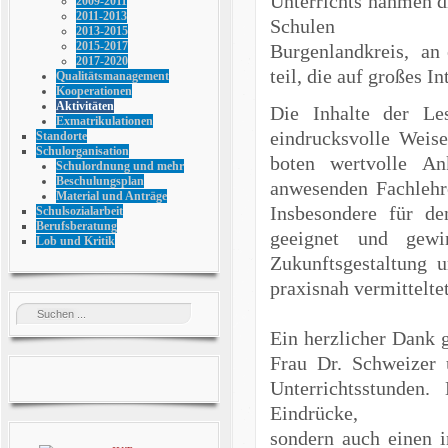
Unterrichts nahmen d
2009-2011
2011-2013
Schulen
2013-2015
2015-2017
Burgenlandkreis, an 
2017-2020
teil, die auf großes I
Qualitätsmanagement
Kooperationen
Aktivitäten
Die Inhalte der Les
Exmatrikulationen
eindrucksvolle Weis
Standorte
Schulorganisation
boten wertvolle An
Schulordnung und mehr
Beschulungsplan
anwesenden Fachlehre
Material und Anträge
Insbesondere für de
Schulsozialarbeit
Berufsberatung
geeignet und gewi
Lob und Kritik
Zukunftsgestaltung 
praxisnah vermittelte
Ein herzlicher Dank g
Frau Dr. Schweizer 
Unterrichtsstunden
Eindrücke,
sondern auch einen i