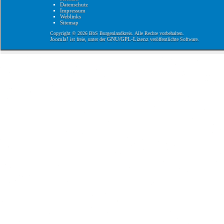
Datenschutz
Impressum
Weblinks
Sitemap
Copyright © 2026 BbS Burgenlandkreis. Alle Rechte vorbehalten.
Joomla!
GNU/GPL-Lizenz
ist freie, unter der
veröffentlichte Software.