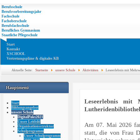
Berufsschule
Berufsvorbereitungsjahr
Fachschule
Fachoberschule
Berufsfachschule
Berufliches Gymnasium
Staatliche Pflegeschule
Start
Kontakt
XSCHOOL
Vertretungspläne & digitales KB
Aktuelle Seite:
Startseite
unsere Schule
Aktivitäten
Leseerlebnis mit Mehrw
Hauptmenü
Leseerlebnis mit
Start
Bildungsangebot
Lutheridenbibliothek
unsere Schule
DigitalPakt2021
Unser Leitbild
Am 07. Mai 2026 fan
Organisationsstruktur
Schulprogramm
statt, die von Frau 
Unser Schulprogramm