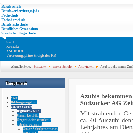
Berufsschule
Berufsvorbereitungsjahr
Fachschule
Fachoberschule
Berufsfachschule
Berufliches Gymnasium
Staatliche Pflegeschule
Start
Kontakt
XSCHOOL
Vertretungspläne & digitales KB
Aktuelle Seite:
Startseite
unsere Schule
Aktivitäten
Azubis bekommen Zucke
AG Zeitz
Hauptmenü
Azubis bekommen Z
Start
Südzucker AG Zei
Bildungsangebot
unsere Schule
DigitalPakt2021
Mit strahlenden Ges
Unser Leitbild
ca. 40 Auszubildend
Organisationsstruktur
Schulprogramm
Lehrjahres am Dien
Unser Schulprogramm