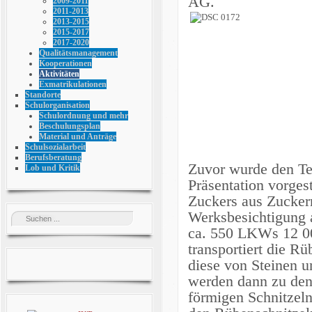
AG.
2009-2011
2011-2013
2013-2015
2015-2017
2017-2020
Qualitätsmanagement
Kooperationen
Aktivitäten
Exmatrikulationen
Standorte
Schulorganisation
Schulordnung und mehr
Beschulungsplan
Material und Anträge
Schulsozialarbeit
Berufsberatung
Zuvor wurde den Te
Lob und Kritik
Präsentation vorgest
Zuckers aus Zuckerr
Werksbesichtigung
ca. 550 LKWs 12 00
transportiert die 
diese von Steinen 
werden dann zu den
förmigen Schnitzeln