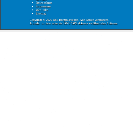
Datenschutz
Impressum
Weblinks
Sitemap
Copyright © 2026 BbS Burgenlandkreis. Alle Rechte vorbehalten.
Joomla!
GNU/GPL-Lizenz
ist freie, unter der
veröffentlichte Software.