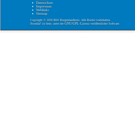
Datenschutz
Impressum
Weblinks
Sitemap
Copyright © 2026 BbS Burgenlandkreis. Alle Rechte vorbehalten.
Joomla!
GNU/GPL-Lizenz
ist freie, unter der
veröffentlichte Software.