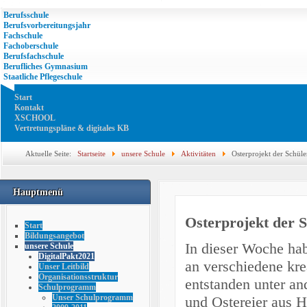
Berufsschule
Berufsvorbereitungsjahr
Fachschule
Fachoberschule
Berufsfachschule
Berufliches Gymnasium
Staatliche Pflegeschule
Start
Kontakt
XSCHOOL
Vertretungspläne & digitales KB
Aktuelle Seite:
Startseite
unsere Schule
Aktivitäten
Osterprojekt der Schüle
Hauptmenü
Osterprojekt der 
Start
Bildungsangebot
In dieser Woche hab
unsere Schule
DigitalPakt2021
an verschiedene kr
Unser Leitbild
Organisationsstruktur
entstanden unter a
Schulprogramm
Unser Schulprogramm
und Ostereier aus H