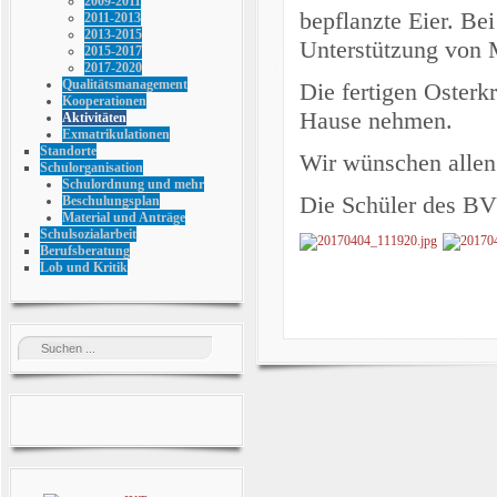
2009-2011
bepflanzte Eier. Bei
2011-2013
2013-2015
Unterstützung von 
2015-2017
2017-2020
Qualitätsmanagement
Die fertigen Osterk
Kooperationen
Hause nehmen.
Aktivitäten
Exmatrikulationen
Standorte
Wir wünschen allen 
Schulorganisation
Schulordnung und mehr
Die Schüler des BV
Beschulungsplan
Material und Anträge
Schulsozialarbeit
Berufsberatung
Lob und Kritik