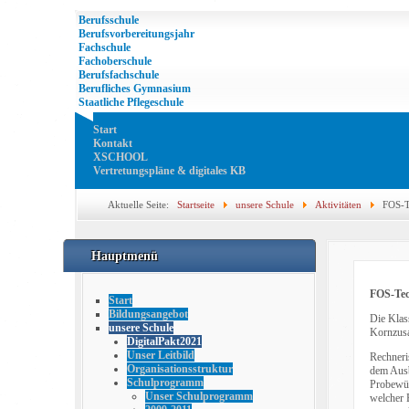
Berufsschule
Berufsvorbereitungsjahr
Fachschule
Fachoberschule
Berufsfachschule
Berufliches Gymnasium
Staatliche Pflegeschule
Start
Kontakt
XSCHOOL
Vertretungspläne & digitales KB
Aktuelle Seite:
Startseite
unsere Schule
Aktivitäten
FOS-T
Hauptmenü
FOS-Tec
Start
Bildungsangebot
Die Klas
unsere Schule
Kornzusa
DigitalPakt2021
Unser Leitbild
Rechneri
Organisationsstruktur
dem Ausbr
Schulprogramm
Probewür
Unser Schulprogramm
welcher 