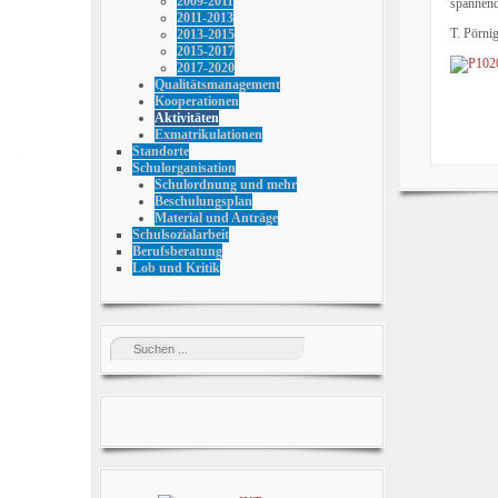
2009-2011
spannend
2011-2013
T. Pörni
2013-2015
2015-2017
2017-2020
Qualitätsmanagement
Kooperationen
Aktivitäten
Exmatrikulationen
Standorte
Schulorganisation
Schulordnung und mehr
Beschulungsplan
Material und Anträge
Schulsozialarbeit
Berufsberatung
Lob und Kritik