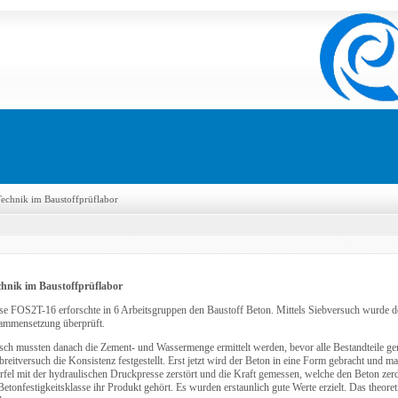
echnik im Baustoffprüflabor
hnik im Baustoffprüflabor
se FOS2T-16 erforschte in 6 Arbeitsgruppen den Baustoff Beton. Mittels Siebversuch wurde de
mmensetzung überprüft.
sch mussten danach die Zement- und Wassermenge ermittelt werden, bevor alle Bestandteile ge
eitversuch die Konsistenz festgestellt. Erst jetzt wird der Beton in eine Form gebracht und m
fel mit der hydraulischen Druckpresse zerstört und die Kraft gemessen, welche den Beton zerd
Betonfestigkeitsklasse ihr Produkt gehört. Es wurden erstaunlich gute Werte erzielt. Das theor