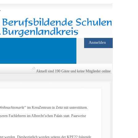
Anmelden
Aktuell sind 190 Gäste und keine Mitglieder online
Weihnachtsmarkt“
im KreaZentrum in Zeitz mit unterstützen.
ren Fachlehrern im Albrecht’schen Palais statt. Paarweise
etzt werden. Diesbezüglich wurden seitens der KPF22 folgende