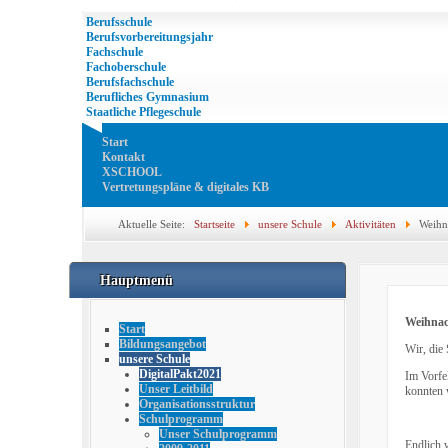
Berufsschule
Berufsvorbereitungsjahr
Fachschule
Fachoberschule
Berufsfachschule
Berufliches Gymnasium
Staatliche Pflegeschule
Start
Kontakt
XSCHOOL
Vertretungspläne & digitales KB
Aktuelle Seite:
Startseite
unsere Schule
Aktivitäten
Weihn
Hauptmenü
Weihnac
Start
Bildungsangebot
Wir, die
unsere Schule
DigitalPakt2021
Im Vorfe
Unser Leitbild
konnten 
Organisationsstruktur
Schulprogramm
Unser Schulprogramm
Endlich 