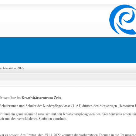
achtszauber 2022
htszauber im Kreativitätszentrum Zeitz
 Schülerinnen und Schüler der Kinderpflegeklasse (1. AJ) durften den diesjährigen
„Kreativen 
ld fand ein gemeinsamer Austausch mit den Kreativitätspädagogen des KreaZentrums sowie unse
wir uns den verschiedenen Stationen zuordnen.
war es soweit. Am Freitag, den 25.11.2022 konnten die vorbereiteten Themen in die Tat umges