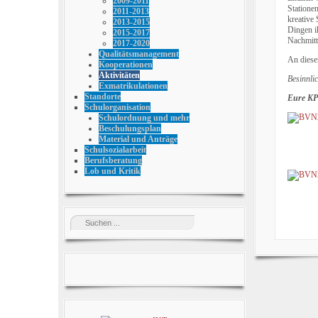
2009-2011
Statione
2011-2013
kreative
2013-2015
Dingen i
2015-2017
Nachmitt
2017-2020
Qualitätsmanagement
An diese
Kooperationen
Aktivitäten
Besinnli
Exmatrikulationen
Standorte
Eure K
Schulorganisation
Schulordnung und mehr
Beschulungsplan
Material und Anträge
Schulsozialarbeit
Berufsberatung
Lob und Kritik