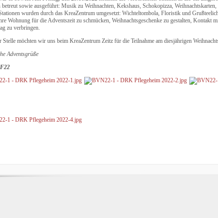
n betreut sowie ausgeführt: Musik zu Weihnachten, Kekshaus, Schokopizza, Weihnachtskarten
 Stationen wurden durch das KreaZentrum umgesetzt: Wichteltombola, Floristik und Grußteelichte
hre Wohnung für die Adventszeit zu schmücken, Weihnachtsgeschenke zu gestalten, Kontakt 
ag zu verbringen.
r Stelle möchten wir uns beim KreaZentrum Zeitz für die Teilnahme am diesjährigen Weihnach
che Adventsgrüße
PF22