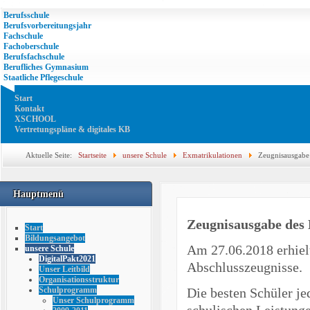
Berufsschule
Berufsvorbereitungsjahr
Fachschule
Fachoberschule
Berufsfachschule
Berufliches Gymnasium
Staatliche Pflegeschule
Start
Kontakt
XSCHOOL
Vertretungspläne & digitales KB
Aktuelle Seite:
Startseite
unsere Schule
Exmatrikulationen
Zeugnisausgabe
Hauptmenü
Zeugnisausgabe des 
Start
Bildungsangebot
Am 27.06.2018 erhielt
unsere Schule
DigitalPakt2021
Abschlusszeugnisse.
Unser Leitbild
Organisationsstruktur
Die besten Schüler je
Schulprogramm
Unser Schulprogramm
schulischen Leistung