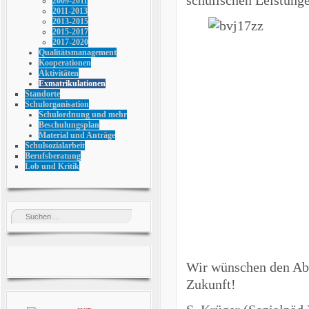
2009-2011
2011-2013
2013-2015
2015-2017
2017-2020
Qualitätsmanagement
Kooperationen
Aktivitäten
Exmatrikulationen
Standorte
Schulorganisation
Schulordnung und mehr
Beschulungsplan
Material und Anträge
Schulsozialarbeit
Berufsberatung
Lob und Kritik
Wir wünschen den Abs
Zukunft!