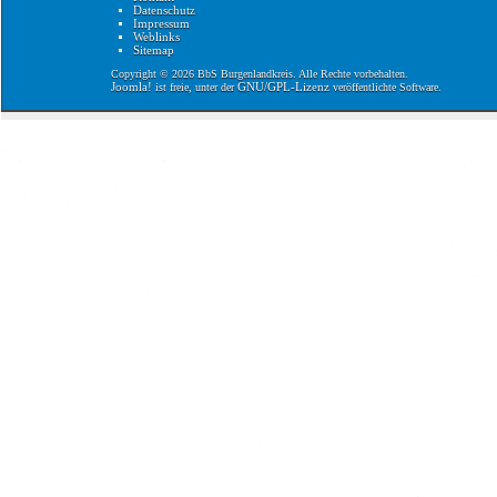
Datenschutz
Impressum
Weblinks
Sitemap
Copyright © 2026 BbS Burgenlandkreis. Alle Rechte vorbehalten.
Joomla!
GNU/GPL-Lizenz
ist freie, unter der
veröffentlichte Software.