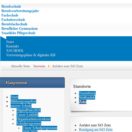
Berufsschule
Berufsvorbereitungsjahr
Fachschule
Fachoberschule
Berufsfachschule
Berufliches Gymnasium
Staatliche Pflegeschule
Start
Kontakt
XSCHOOL
Vertretungspläne & digitales KB
Aktuelle Seite:
Startseite
Anfahrt zum StO Zeitz
Hauptmenü
Standorte
Naumburg
Start
Weißenfels
Bildungsangebot
Zeitz
unsere Schule
DigitalPakt2021
Unser Leitbild
Organisationsstruktur
Schulprogramm
Anfahrt zum StO Zeitz
Unser Schulprogramm
Rundgang am StO Zeitz