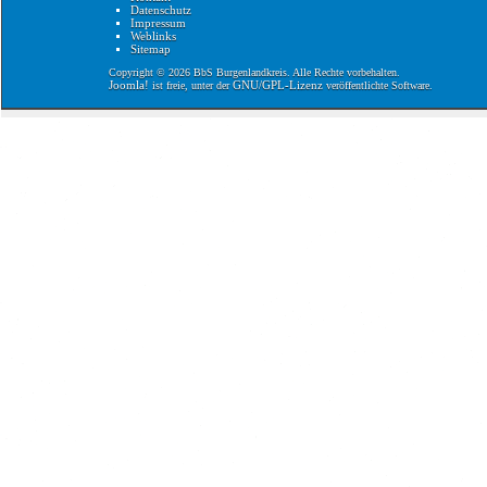
Datenschutz
Impressum
Weblinks
Sitemap
Copyright © 2026 BbS Burgenlandkreis. Alle Rechte vorbehalten.
Joomla!
GNU/GPL-Lizenz
ist freie, unter der
veröffentlichte Software.