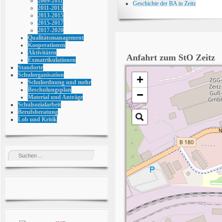
2009-2011
Geschichte der BA in Zeitz
2011-2013
2013-2015
2015-2017
2017-2020
Qualitätsmanagement
Kooperationen
Aktivitäten
Anfahrt zum StO Zeitz
Exmatrikulationen
Standorte
Schulorganisation
+
Schulordnung und mehr
Beschulungsplan
−
Material und Anträge
Schulsozialarbeit
Berufsberatung
Lob und Kritik