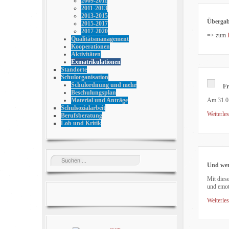
2009-2011
2011-2013
2013-2015
Übergab
2015-2017
2017-2020
=> zum
Qualitätsmanagement
Kooperationen
Aktivitäten
Exmatrikulationen
Standorte
Schulorganisation
Schulordnung und mehr
Fr
Beschulungsplan
Am 31.01
Material und Anträge
Schulsozialarbeit
Weiterles
Berufsberatung
Lob und Kritik
Und wenn
Mit dies
und emot
Weiterles