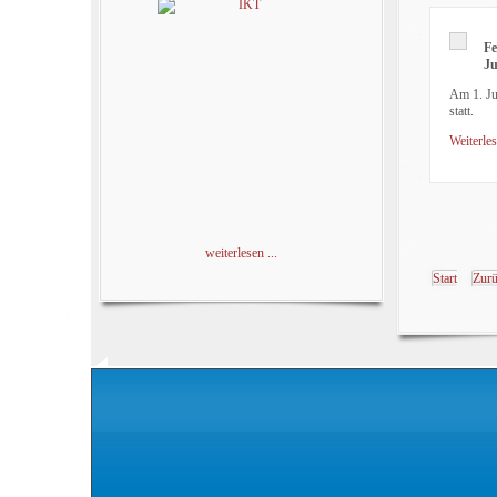
Fe
Ju
Am 1. Ju
statt.
Weiterles
weiterlesen ...
Start
Zur