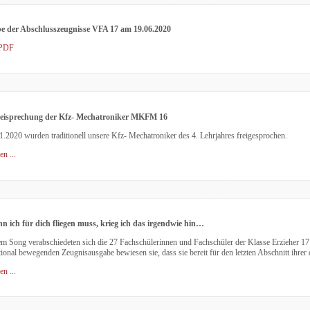
e der Abschlusszeugnisse VFA 17 am 19.06.2020
PDF
eisprechung der Kfz- Mechatroniker MKFM 16
.2020 wurden traditionell unsere Kfz- Mechatroniker des 4. Lehrjahres freigesprochen.
en ...
 ich für dich fliegen muss, krieg ich das irgendwie hin…
em Song verabschiedeten sich die 27 Fachschülerinnen und Fachschüler der Klasse Erzieher 17 
ional bewegenden Zeugnisausgabe bewiesen sie, dass sie bereit für den letzten Abschnitt ihrer 
en ...