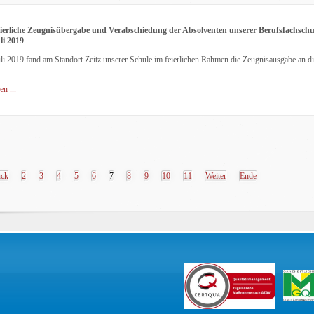
ierliche Zeugnisübergabe und Verabschiedung der Absolventen unserer Berufsfachschule
li 2019
li 2019 fand am Standort Zeitz unserer Schule im feierlichen Rahmen die Zeugnisausgabe an 
en ...
ück
2
3
4
5
6
7
8
9
10
11
Weiter
Ende