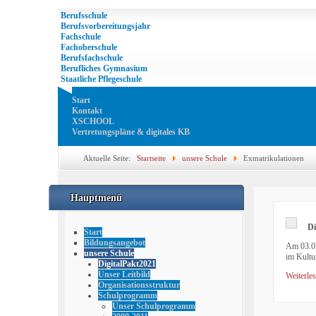
Berufsschule
Berufsvorbereitungsjahr
Fachschule
Fachoberschule
Berufsfachschule
Berufliches Gymnasium
Staatliche Pflegeschule
Start
Kontakt
XSCHOOL
Vertretungspläne & digitales KB
Aktuelle Seite:
Startseite
unsere Schule
Exmatrikulationen
Hauptmenü
Di
Start
Bildungsangebot
Am 03.07
unsere Schule
im Kultu
DigitalPakt2021
Unser Leitbild
Weiterles
Organisationsstruktur
Schulprogramm
Unser Schulprogramm